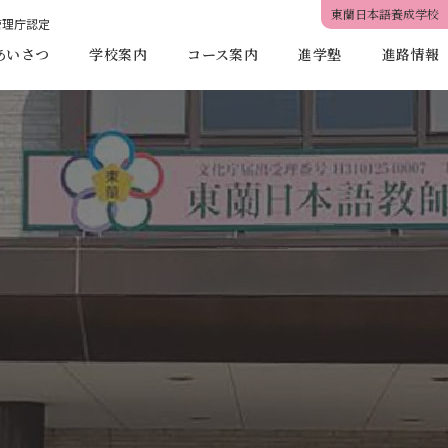
東蘭日本語養成学校
管理庁認定
あいさつ
学校案内
コース案内
進学塾
進路情報