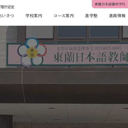
東蘭日本語養成学校
管理庁認定
あいさつ
学校案内
コース案内
進学塾
進路情報